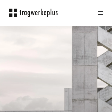
TRAGWERKEPLUS
BLOG
REFERENZEN
ÜBER UNS
KARRIERE
KONTAKT
SEARCH