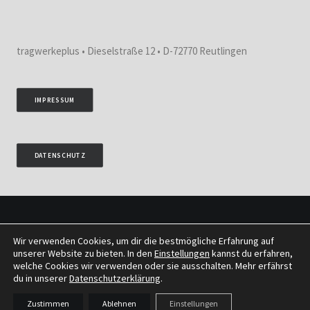
tragwerkeplus • Dieselstraße 12 • D-72770 Reutlingen
IMPRESSUM
DATENSCHUTZ
Wir verwenden Cookies, um dir die bestmögliche Erfahrung auf
© 2026 tragwerkeplus. All rights reserved
unserer Website zu bieten. In den
Einstellungen
kannst du erfahren,
welche Cookies wir verwenden oder sie ausschalten. Mehr erfährst
du in unserer
Datenschutzerklärung
.
Zustimmen
Ablehnen
Einstellungen