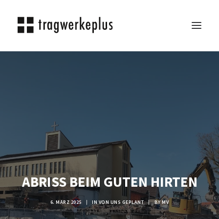
TRAGWERKEPLUS
BLOG
REFERENZEN
ÜBER UNS
KARRIERE
KONTAKT
SEARCH
ABRISS BEIM GUTEN HIRTEN
6. MÄRZ 2025
|
IN
VON UNS GEPLANT
|
BY
MV