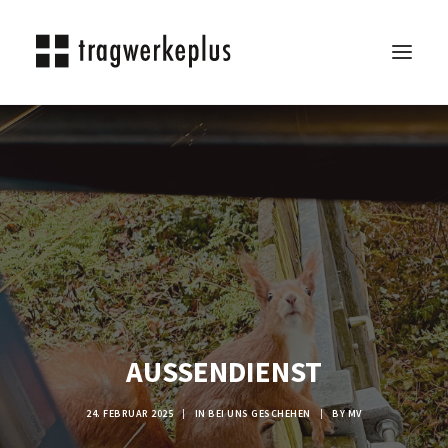
TRAGWERKEPLUS
BLOG
REFERENZEN
ÜBER UNS
KARRIERE
KONTAKT
SEARCH
AUSSENDIENST
24. FEBRUAR 2025
|
IN
BEI UNS GESCHEHEN
|
BY
MV