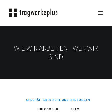
TRAGWERKEPLUS
BLOG
WIE WIR ARBEITEN WER WIR
REFERENZEN
SIND
ÜBER UNS
KARRIERE
KONTAKT
SEARCH
GESCHÄFTSBEREICHE UND LEISTUNGEN
PHILOSOPHIE
TEAM