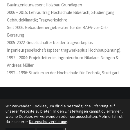
Bauingenieurwesen; Holzbau Grundlagen
2006 – 2015: Lehrauftrag Hochschule Biberach, Studiengang
Gebäudeklimatik; Tragwerkslehre
Seit 2006: Gebäudeenergieberater für die BAFA-vor-Ort-
Beratung
2005-2022: Gesellschafter bei der tragwerkeplus
Ingenieurgesellschaft (später tragwerkeplus Hochbauplanung).
1997 – 2004: Projektleiter im Ingenieurbüro Nikolaus Nebgen &
Andreas Müller
1992 – 1996: Studium an der Hochschule für Technik, Stuttgart
Wir verwenden Cookies, um dir die bestmögliche Erfahrung auf
© 2026 tragwerkeplus. All rights reserved
unserer Website zu bieten. In den
Einstellungen
kannst du erfahren,
welche Cookies wir verwenden oder sie ausschalten. Mehr erfährst
du in unserer
Datenschutzerklärung
.