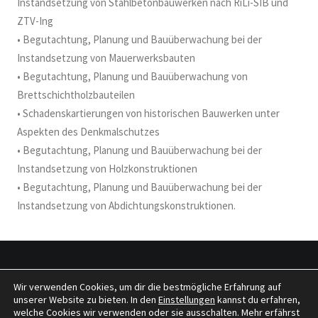
Instandsetzung von Stahlbetonbauwerken nach RiLi-SIB und
ZTV-Ing
• Begutachtung, Planung und Bauüberwachung bei der
Instandsetzung von Mauerwerksbauten
• Begutachtung, Planung und Bauüberwachung von
Brettschichtholzbauteilen
• Schadenskartierungen von historischen Bauwerken unter
Aspekten des Denkmalschutzes
• Begutachtung, Planung und Bauüberwachung bei der
Instandsetzung von Holzkonstruktionen
• Begutachtung, Planung und Bauüberwachung bei der
Instandsetzung von Abdichtungskonstruktionen.
Wir verwenden Cookies, um dir die bestmögliche Erfahrung auf
© 2026 tragwerkeplus. All rights reserved
unserer Website zu bieten. In den
Einstellungen
kannst du erfahren,
welche Cookies wir verwenden oder sie ausschalten. Mehr erfährst