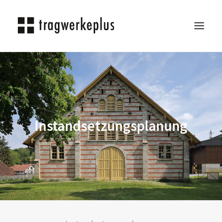
TRAGWERKEPLUS
BLOG
REFERENZEN
Instandsetzungsplanung
ÜBER UNS
KARRIERE
KONTAKT
SEARCH