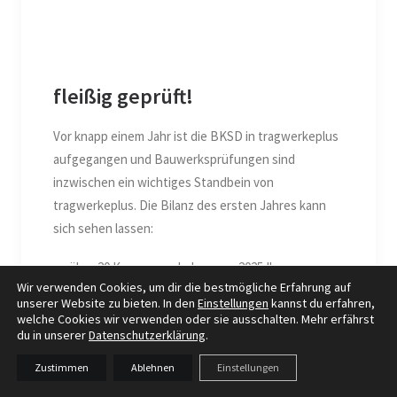
fleißig geprüft!
Vor knapp einem Jahr ist die BKSD in tragwerkeplus
aufgegangen und Bauwerksprüfungen sind
inzwischen ein wichtiges Standbein von
tragwerkeplus. Die Bilanz des ersten Jahres kann
sich sehen lassen:
über 20 Kommunen haben uns 2025 Ihrer
Wir verwenden Cookies, um dir die bestmögliche Erfahrung auf
Bauwerke (teilweise) anvertraut
unserer Website zu bieten. In den
Einstellungen
kannst du erfahren,
wir haben mehr als 300 Bauwerke geprüft
welche Cookies wir verwenden oder sie ausschalten. Mehr erfährst
du in unserer
Datenschutzerklärung
.
die Brückenfläche der geprüften Bauwerke ist
größer als 45.000 m²
Zustimmen
Ablehnen
Einstellungen