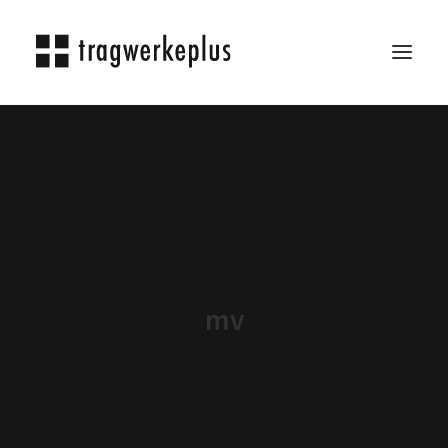
TRAGWERKEPLUS
BLOG
REFERENZEN
ÜBER UNS
KARRIERE
mv
KONTAKT
SEARCH