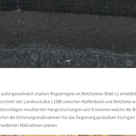
in außergewöhnlich starkes Regeereignis im Welzheimer Wald zu erhebli
schnitt der Landesstraße L1080 zwischen Klaffenbach und Welzheim wa
ederschlägen resultierten Hangrutschungen und Erosionen welche die
 dürfen die Sicherungsmaßnahmen für das Regierungspräsidium Stuttgart
chiedlichen Maßnahmen planen.