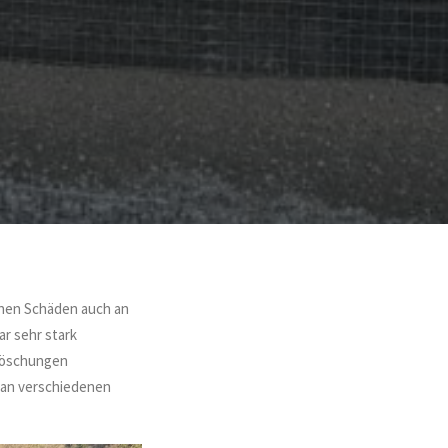
chen Schäden auch an
r sehr stark
 Böschungen
 an verschiedenen