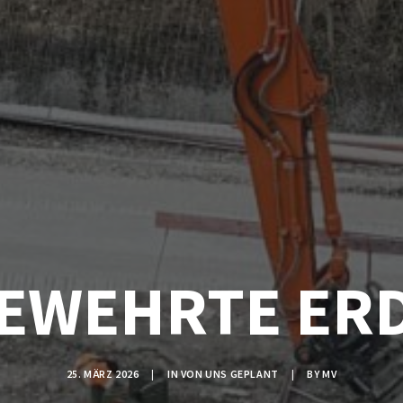
EWEHRTE ER
25. MÄRZ 2026
|
IN
VON UNS GEPLANT
|
BY
MV