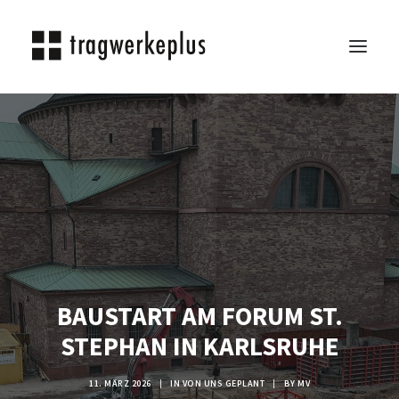
TRAGWERKEPLUS
BLOG
REFERENZEN
ÜBER UNS
KARRIERE
KONTAKT
BAUSTART AM FORUM ST.
SEARCH
STEPHAN IN KARLSRUHE
11. MÄRZ 2026
|
IN
VON UNS GEPLANT
|
BY
MV