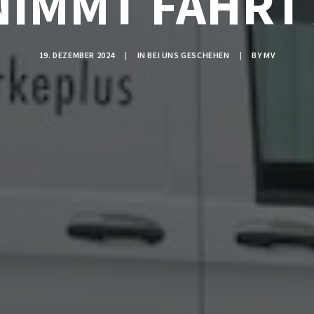
NIMMT FAHRT
19. DEZEMBER 2024
|
IN
BEI UNS GESCHEHEN
|
BY
MV