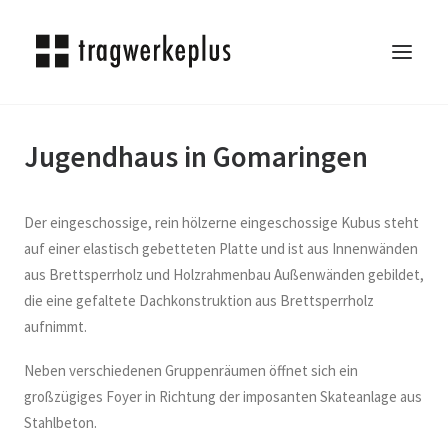
Jugendhaus in Gomaringen
TRAGWERKEPLUS
BLOG
REFERENZEN
Der eingeschossige, rein hölzerne eingeschossige Kubus steht
auf einer elastisch gebetteten Platte und ist aus Innenwänden
ÜBER UNS
aus Brettsperrholz und Holzrahmenbau Außenwänden gebildet,
KARRIERE
die eine gefaltete Dachkonstruktion aus Brettsperrholz
KONTAKT
aufnimmt.
SEARCH
Neben verschiedenen Gruppenräumen öffnet sich ein
großzügiges Foyer in Richtung der imposanten Skateanlage aus
Stahlbeton.