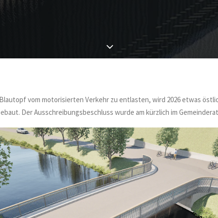
lautopf vom motorisierten Verkehr zu entlasten, wird 2026 etwas östli
ebaut. Der Ausschreibungsbeschluss wurde am kürzlich im Gemeinderat