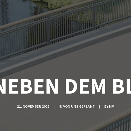
NEBEN DEM 
21. NOVEMBER 2025
|
IN
VON UNS GEPLANT
|
BY
MV