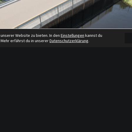
 unserer Website zu bieten. In den
Einstellungen
kannst du
 Mehr erfährst du in unserer
Datenschutzerklärung
.
keplus Niklas Leipert
ände und die Hochwasseranforderungen machen eine sehr schlanke Konst
nfeldplatte als WIB (Walzträger im Beton) – Konstruktion, welche die Bl
gründete Widerlager legt. Ein Lehrgerüst ist nicht erforderlich.