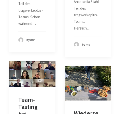
Anastasiia Stahl
Teil des
Teil des
tragwerkeplus-
tragwerkeplus-
Teams. Schon
Teams.
während…
Herzlich…
by mv
by mv
Team-
Tasting
Wiederse
bei