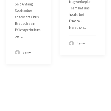
tragwerkeplus
Seit Anfang
Team hat uns
September
heute beim
absolviert Chris
Ermstal-
Breusch sein
Marathon…
Pflichtpraktikum
bei…
by mv
by mv