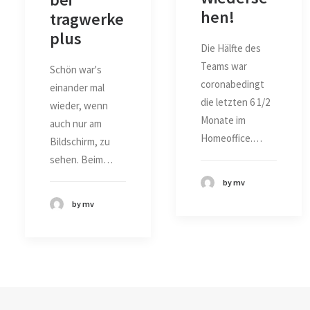
hen!
tragwerke
plus
Die Hälfte des
Teams war
Schön war's
coronabedingt
einander mal
die letzten 6 1/2
wieder, wenn
Monate im
auch nur am
Homeoffice.…
Bildschirm, zu
sehen. Beim…
by mv
by mv