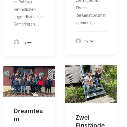
Vorträgen zum
im Rohbau
Thema
befindlichen
Reklamationsman
Jugendhauses in
agement,…
Gomaringen…
by mv
by mv
Dreamtea
Zwei
m
Einstände