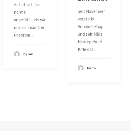
Es hat sich fast
Seit November
normal
verstärkt
angefühlt, als wir
Annabell Rapp
uns als Team bei
und seit März
unserem…
Habtegebriel
Kifle das…
by mv
by mv