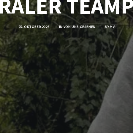
RALER TEAM
25. OKTOBER 2023
|
IN
VON UNS GESEHEN
|
BY
MV