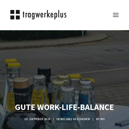
TRAGWERKEPLUS
BLOG
REFERENZEN
ÜBER UNS
KARRIERE
KONTAKT
SEARCH
GUTE WORK-LIFE-BALANCE
13. OKTOBER 2022
|
IN
BEI UNS GESCHEHEN
|
BY
MV