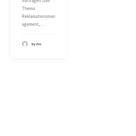
Vorträgen zum
Thema
Reklamationsman
agement,…
by mv