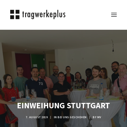
TRAGWERKEPLUS
BLOG
REFERENZEN
ÜBER UNS
KARRIERE
KONTAKT
SEARCH
EINWEIHUNG STUTTGART
7. AUGUST 2019
|
IN
BEI UNS GESCHEHEN
|
BY
MV