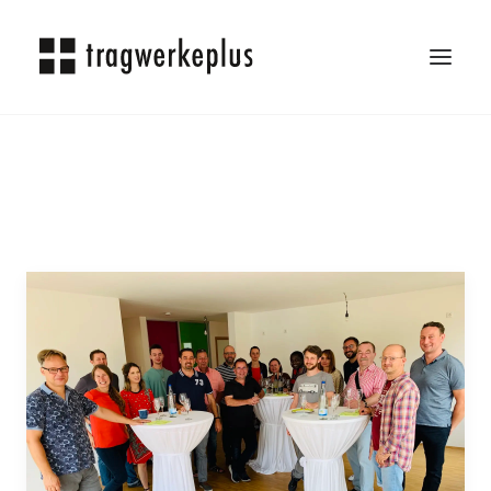
TRAGWERKEPLUS
BLOG
REFERENZEN
ÜBER UNS
KARRIERE
KONTAKT
SEARCH