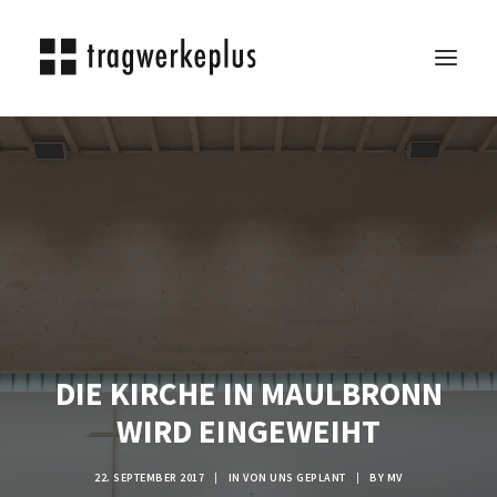
TRAGWERKEPLUS
BLOG
REFERENZEN
ÜBER UNS
KARRIERE
KONTAKT
DIE KIRCHE IN MAULBRONN
SEARCH
WIRD EINGEWEIHT
22. SEPTEMBER 2017
|
IN
VON UNS GEPLANT
|
BY
MV