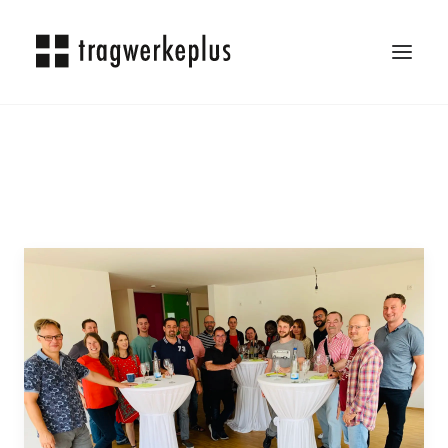
TRAGWERKEPLUS
BLOG
REFERENZEN
ÜBER UNS
KARRIERE
KONTAKT
SEARCH