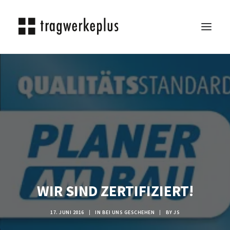
TRAGWERKEPLUS
BLOG
REFERENZEN
ÜBER UNS
KARRIERE
KONTAKT
SEARCH
WIR SIND ZERTIFIZIERT!
17. JUNI 2016
|
IN
BEI UNS GESCHEHEN
|
BY
JS