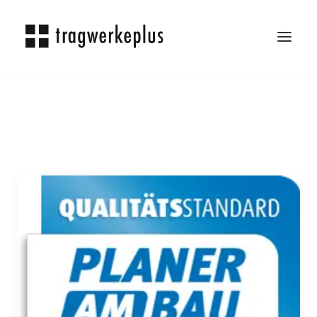
TRAGWERKEPLUS
BLOG
REFERENZEN
ÜBER UNS
KARRIERE
KONTAKT
SEARCH