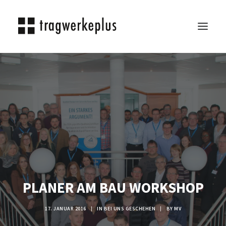
TRAGWERKEPLUS
BLOG
REFERENZEN
ÜBER UNS
KARRIERE
KONTAKT
SEARCH
PLANER AM BAU WORKSHOP
17. JANUAR 2016
|
IN
BEI UNS GESCHEHEN
|
BY
MV