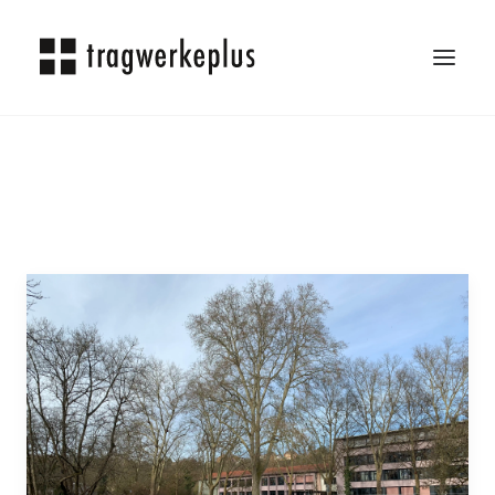
TRAGWERKEPLUS
BLOG
REFERENZEN
ÜBER UNS
KARRIERE
KONTAKT
SEARCH