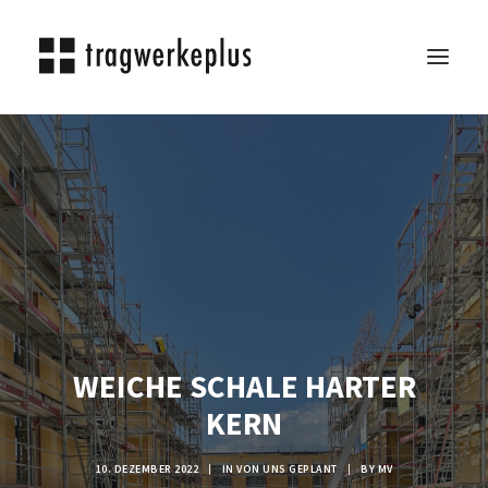
TRAGWERKEPLUS
BLOG
REFERENZEN
ÜBER UNS
KARRIERE
KONTAKT
WEICHE SCHALE HARTER
SEARCH
KERN
10. DEZEMBER 2022
|
IN
VON UNS GEPLANT
|
BY
MV