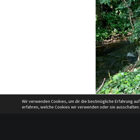
Wir verwenden Cookies, um dir die bestmögliche Erfahrung auf
erfahren, welche Cookies wir verwenden oder sie ausschalten.
Ich heiße ….. Anne He
Ich bin im Team seit 
Ich bin hier weil …. i