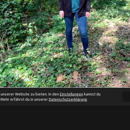
 unserer Website zu bieten. In den
Einstellungen
kannst du
 Mehr erfährst du in unserer
Datenschutzerklärung
.
tzer
…… Mai 2020
ch die freundliche und familiäre Arbeitsatmosphäre schon während mein