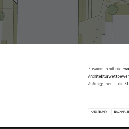
Zusammen mit
rüdenau
Architekturwettbewe
Auftraggeber ist die
St
KARLSRUHR
NACHHALTI