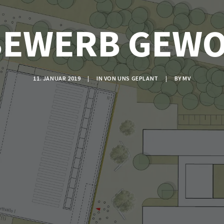
EWERB GEW
11. JANUAR 2019
|
IN
VON UNS GEPLANT
|
BY
MV