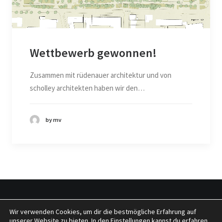
Wettbewerb gewonnen!
Zusammen mit rüdenauer architektur und von
scholley architekten haben wir den…
by mv
Wir verwenden Cookies, um dir die bestmögliche Erfahrung auf
© 2026 tragwerkeplus. All rights reserved
unserer Website zu bieten. In den
Einstellungen
kannst du erfahren,