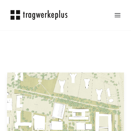
TRAGWERKEPLUS
BLOG
REFERENZEN
ÜBER UNS
KARRIERE
KONTAKT
SEARCH