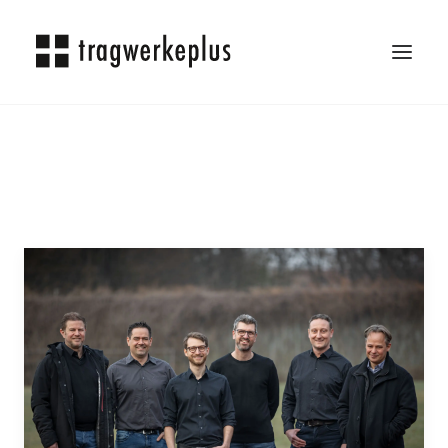
TRAGWERKEPLUS
BLOG
REFERENZEN
ÜBER UNS
KARRIERE
KONTAKT
SEARCH