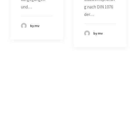
und…
g nach DIN 1076
der…
by mv
by mv