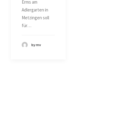
Erms am
Adlergarten in
Metzingen soll
für…
by mv