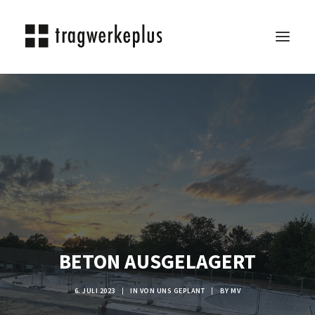
TRAGWERKEPLUS
BLOG
REFERENZEN
ÜBER UNS
KARRIERE
KONTAKT
SEARCH
BETON AUSGELAGERT
6. JULI 2023
|
IN
VON UNS GEPLANT
|
BY
MV