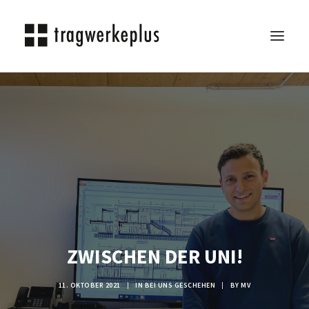
TRAGWERKEPLUS
BLOG
REFERENZEN
ÜBER UNS
KARRIERE
KONTAKT
SEARCH
ZWISCHEN DER UNI!
11. OKTOBER 2021
|
IN
BEI UNS GESCHEHEN
|
BY
MV