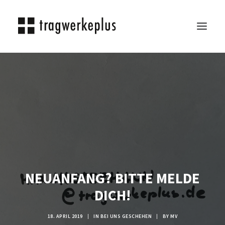
TRAGWERKEPLUS
BLOG
REFERENZEN
ÜBER UNS
KARRIERE
KONTAKT
NEUANFANG? BITTE MELDE
SEARCH
DICH!
18. APRIL 2019
|
IN
BEI UNS GESCHEHEN
|
BY
MV