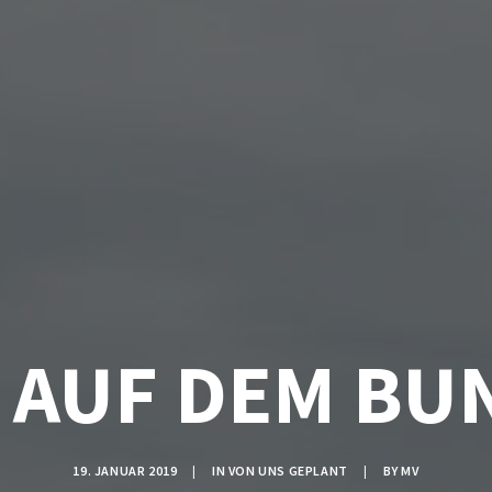
A AUF DEM BU
19. JANUAR 2019
|
IN
VON UNS GEPLANT
|
BY
MV