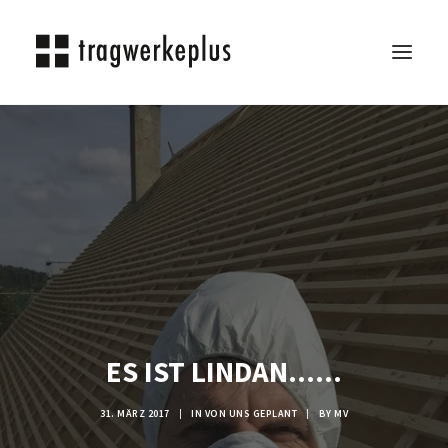
TRAGWERKEPLUS
BLOG
REFERENZEN
ÜBER UNS
KARRIERE
KONTAKT
SEARCH
ES IST LINDAN......
31. MÄRZ 2017
|
IN
VON UNS GEPLANT
|
BY
MV