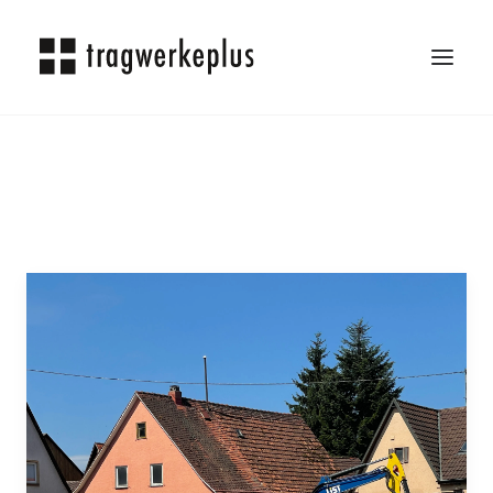
TRAGWERKEPLUS
BLOG
REFERENZEN
ÜBER UNS
KARRIERE
KONTAKT
SEARCH