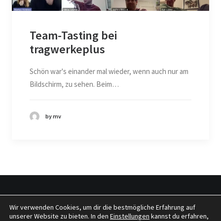
Team-Tasting bei
tragwerkeplus
Schön war's einander mal wieder, wenn auch nur am
Bildschirm, zu sehen. Beim…
by mv
Wir verwenden Cookies, um dir die bestmögliche Erfahrung auf
© 2026 tragwerkeplus. All rights reserved
unserer Website zu bieten. In den
Einstellungen
kannst du erfahren,