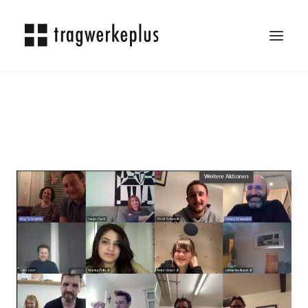
TRAGWERKEPLUS
BLOG
REFERENZEN
ÜBER UNS
KARRIERE
KONTAKT
SEARCH