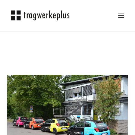
TRAGWERKEPLUS
BLOG
REFERENZEN
ÜBER UNS
KARRIERE
KONTAKT
SEARCH