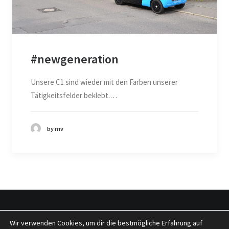
#newgeneration
Unsere C1 sind wieder mit den Farben unserer
Tätigkeitsfelder beklebt.…
by mv
Wir verwenden Cookies, um dir die bestmögliche Erfahrung auf
© 2026 tragwerkeplus. All rights reserved