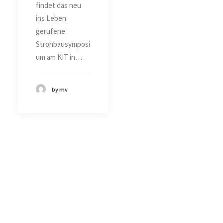
findet das neu
ins Leben
gerufene
Strohbausymposi
um am KIT in…
by mv