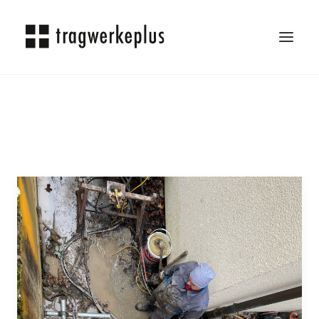
TRAGWERKEPLUS
BLOG
REFERENZEN
ÜBER UNS
KARRIERE
KONTAKT
SEARCH