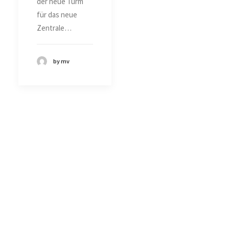
der neue Turm
für das neue
Zentrale…
by mv