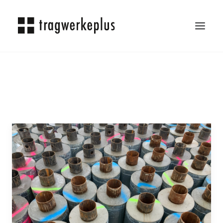
TRAGWERKEPLUS
BLOG
REFERENZEN
ÜBER UNS
KARRIERE
KONTAKT
SEARCH