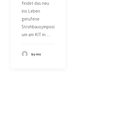
findet das neu
ins Leben
gerufene
Strohbausymposi
um am KIT in…
by mv