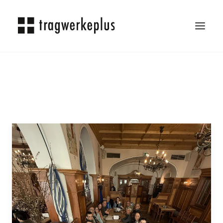
TRAGWERKEPLUS
BLOG
REFERENZEN
ÜBER UNS
KARRIERE
KONTAKT
SEARCH