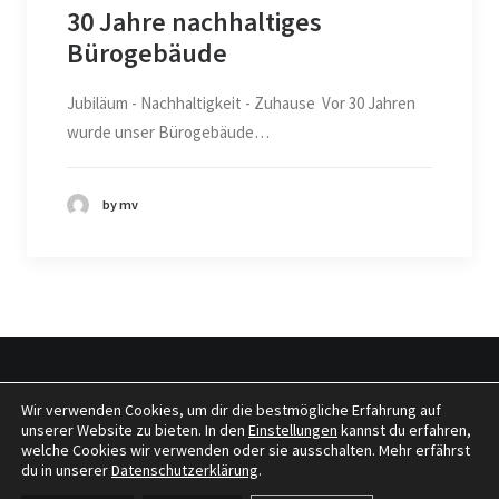
30 Jahre nachhaltiges
Bürogebäude
Jubiläum - Nachhaltigkeit - Zuhause Vor 30 Jahren
wurde unser Bürogebäude…
by mv
Wir verwenden Cookies, um dir die bestmögliche Erfahrung auf
© 2026 tragwerkeplus. All rights reserved
unserer Website zu bieten. In den
Einstellungen
kannst du erfahren,
welche Cookies wir verwenden oder sie ausschalten. Mehr erfährst
du in unserer
Datenschutzerklärung
.