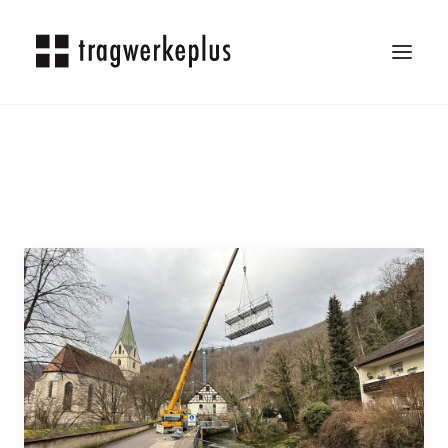
TRAGWERKEPLUS
BLOG
REFERENZEN
ÜBER UNS
KARRIERE
KONTAKT
SEARCH