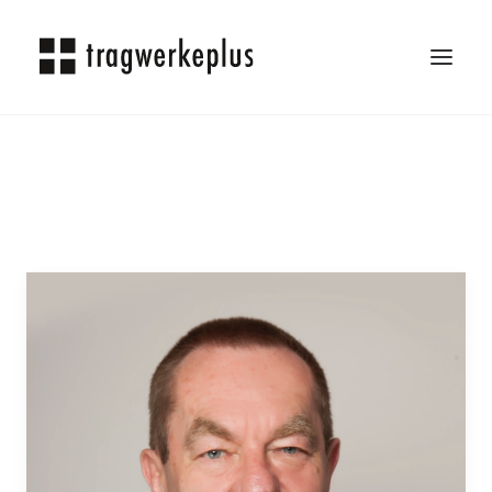
TRAGWERKEPLUS
BLOG
REFERENZEN
ÜBER UNS
KARRIERE
KONTAKT
SEARCH