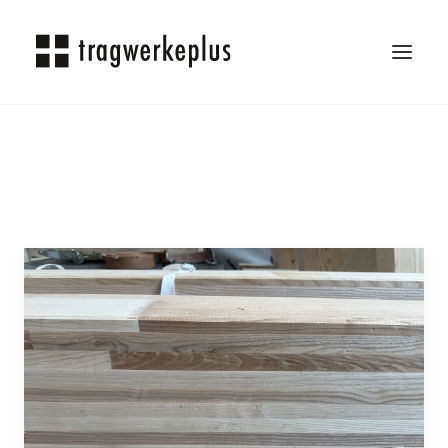
TRAGWERKEPLUS
BLOG
REFERENZEN
ÜBER UNS
KARRIERE
KONTAKT
SEARCH