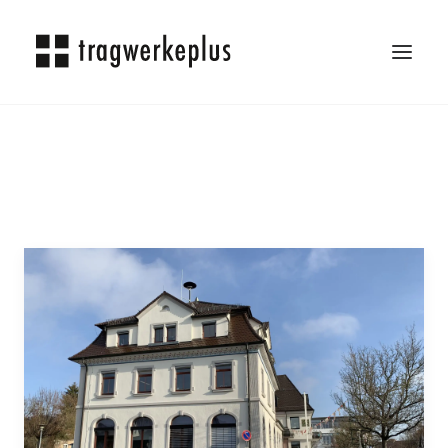
TRAGWERKEPLUS
BLOG
REFERENZEN
ÜBER UNS
KARRIERE
KONTAKT
SEARCH