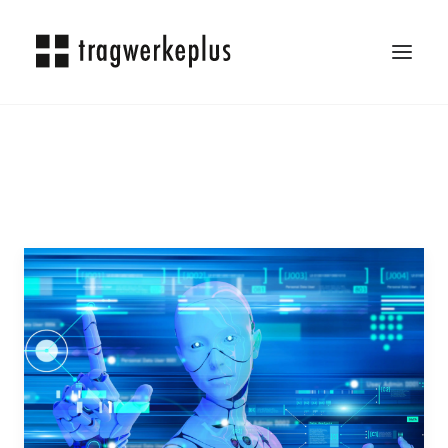
TRAGWERKEPLUS
BLOG
REFERENZEN
ÜBER UNS
KARRIERE
KONTAKT
SEARCH